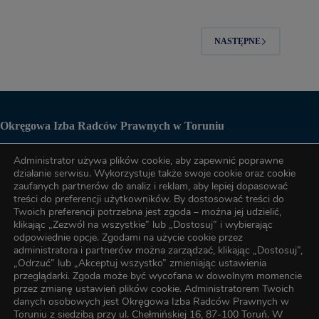
NASTĘPNE
Okręgowa Izba Radców Prawnych w Toruniu
Administrator używa plików cookie, aby zapewnić poprawne
Biuro OIRP
działanie serwisu. Wykorzystuje także swoje cookie oraz cookie
zaufanych partnerów do analiz i reklam, aby lepiej dopasować
treści do preferencji użytkowników. By dostosować treści do
tel. (56) 622-89-17
Twoich preferencji potrzebna jest zgoda – można jej udzielić,
klikając „Zezwól na wszystkie” lub „Dostosuj” i wybierając
odpowiednie opcje. Zgodami na użycie cookie przez
administratora i partnerów można zarządzać, klikając „Dostosuj”,
tel. (56) 622-89-17
„Odrzuć” lub „Akceptuj wszystko” zmieniając ustawienia
przeglądarki. Zgoda może być wycofana w dowolnym momencie
przez zmianę ustawień plików cookie. Administratorem Twoich
e-mail:
oirp@torun.oirp.pl
danych osobowych jest Okręgowa Izba Radców Prawnych w
e-mail:
szkolenia@torun.oirp.pl
Toruniu z siedzibą przy ul. Chełmińskiej 16, 87-100 Toruń. W