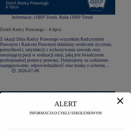
Informacje
,
OIRP Toruń
,
Rada OIRP Toruń
Dzień Radcy Prawnego – 6 lipca
Z okazji Dnia Radcy Prawnego wszystkim Radczyniom
Prawnym i Radcom Prawnym składamy serdeczne życzenia
pomyślności, satysfakcji z wykonywania zawodu oraz
nieustającej pasji w realizacji misji, jaką jest świadczenie
profesjonalnej pomocy prawnej. Dziękujemy za codzienne
zaangażowanie, odpowiedzialność oraz troskę o ochronę…
2026-07-06
ALERT
INFORMACJA O CYKLU SZKOLENIOWYM