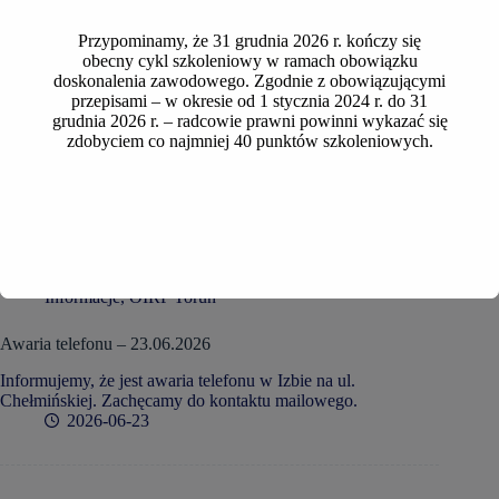
Przypominamy, że 31 grudnia 2026 r. kończy się
obecny cykl szkoleniowy w ramach obowiązku
doskonalenia zawodowego. Zgodnie z obowiązującymi
przepisami – w okresie od 1 stycznia 2024 r. do 31
grudnia 2026 r. – radcowie prawni powinni wykazać się
zdobyciem co najmniej 40 punktów szkoleniowych.
Informacje
,
OIRP Toruń
Awaria telefonu – 23.06.2026
Informujemy, że jest awaria telefonu w Izbie na ul.
Chełmińskiej. Zachęcamy do kontaktu mailowego.
2026-06-23