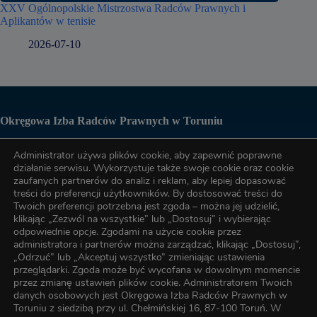
XXV Ogólnopolskie Mistrzostwa Radców Prawnych i
Aplikantów w tenisie
2026-07-10
Okręgowa Izba Radców Prawnych w Toruniu
Administrator używa plików cookie, aby zapewnić poprawne
Biuro OIRP
działanie serwisu. Wykorzystuje także swoje cookie oraz cookie
zaufanych partnerów do analiz i reklam, aby lepiej dopasować
treści do preferencji użytkowników. By dostosować treści do
tel. (56) 622-89-17
Twoich preferencji potrzebna jest zgoda – można jej udzielić,
klikając „Zezwól na wszystkie” lub „Dostosuj” i wybierając
odpowiednie opcje. Zgodami na użycie cookie przez
administratora i partnerów można zarządzać, klikając „Dostosuj”,
tel. (56) 622-89-17
„Odrzuć” lub „Akceptuj wszystko” zmieniając ustawienia
przeglądarki. Zgoda może być wycofana w dowolnym momencie
przez zmianę ustawień plików cookie. Administratorem Twoich
e-mail:
oirp@torun.oirp.pl
danych osobowych jest Okręgowa Izba Radców Prawnych w
e-mail:
szkolenia@torun.oirp.pl
Toruniu z siedzibą przy ul. Chełmińskiej 16, 87-100 Toruń. W