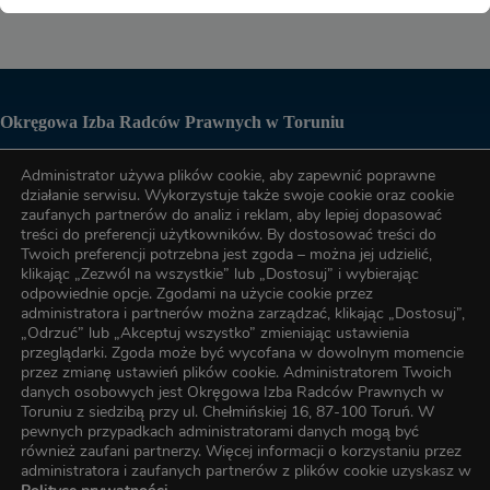
Okręgowa Izba Radców Prawnych w Toruniu
Administrator używa plików cookie, aby zapewnić poprawne
Biuro OIRP
działanie serwisu. Wykorzystuje także swoje cookie oraz cookie
zaufanych partnerów do analiz i reklam, aby lepiej dopasować
treści do preferencji użytkowników. By dostosować treści do
tel. (56) 622-89-17
Twoich preferencji potrzebna jest zgoda – można jej udzielić,
klikając „Zezwól na wszystkie” lub „Dostosuj” i wybierając
odpowiednie opcje. Zgodami na użycie cookie przez
tel. (56) 622-89-17
administratora i partnerów można zarządzać, klikając „Dostosuj”,
„Odrzuć” lub „Akceptuj wszystko” zmieniając ustawienia
przeglądarki. Zgoda może być wycofana w dowolnym momencie
przez zmianę ustawień plików cookie. Administratorem Twoich
e-mail:
oirp@torun.oirp.pl
danych osobowych jest Okręgowa Izba Radców Prawnych w
e-mail:
szkolenia@torun.oirp.pl
Toruniu z siedzibą przy ul. Chełmińskiej 16, 87-100 Toruń. W
pewnych przypadkach administratorami danych mogą być
również zaufani partnerzy. Więcej informacji o korzystaniu przez
W Okręgowej Izbie Radców Prawnych w Toruniu został
administratora i zaufanych partnerów z plików cookie uzyskasz w
wyznaczony Inspektor Ochrony Danych, z którym kontakt