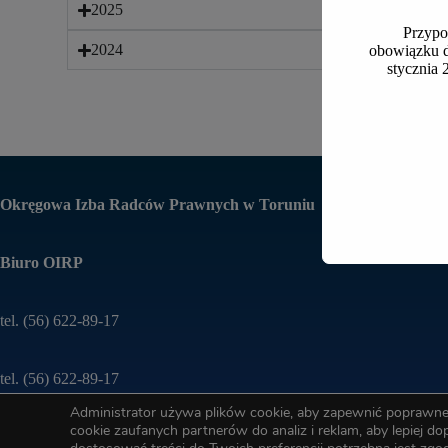
2025
Przypo
2024
obowiązku d
stycznia 
Okręgowa Izba Radców Prawnych w Toruniu
Biuro OIRP
tel. (56) 622-89-17
tel. (56) 622-89-17
Administrator używa plików cookie, aby zapewnić poprawne 
cookie zaufanych partnerów do analiz i reklam, aby lepiej d
e-mail:
oirp@torun.oirp.pl