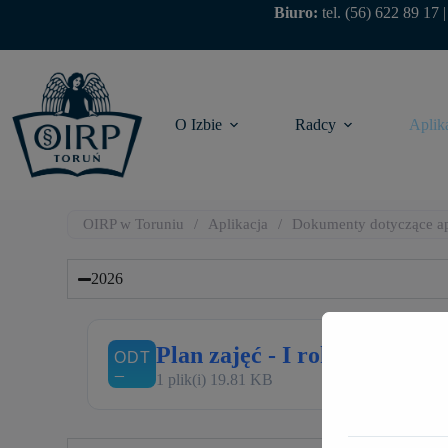
Biuro:
tel.
(56) 622 89 17
O Izbie
Radcy
Aplik
OIRP w Toruniu
/
Aplikacja
/
Dokumenty dotyczące ap
2026
Plan zajęć - I rok
Pobierz
1 plik(i)
19.81 KB