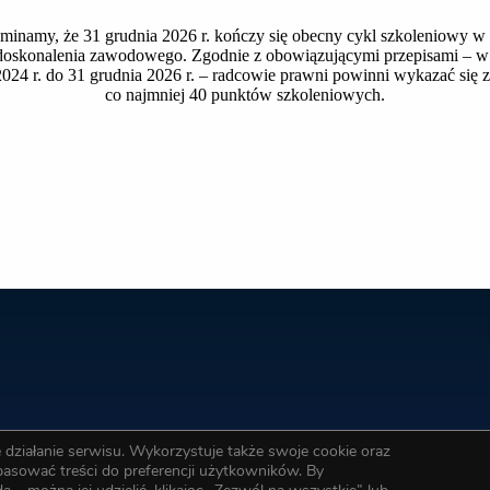
minamy, że 31 grudnia 2026 r. kończy się obecny cykl szkoleniowy w
oskonalenia zawodowego. Zgodnie z obowiązującymi przepisami – w 
2024 r. do 31 grudnia 2026 r. – radcowie prawni powinni wykazać się
co najmniej 40 punktów szkoleniowych.
działanie serwisu. Wykorzystuje także swoje cookie oraz
opasować treści do preferencji użytkowników. By