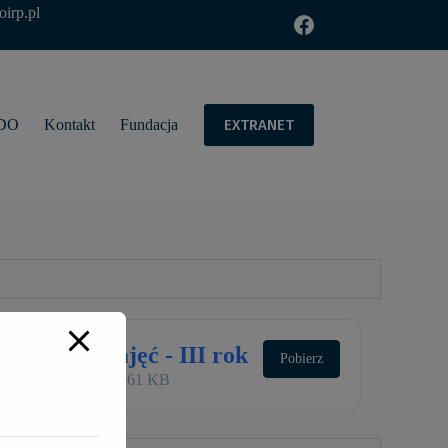
oirp.pl
EXTRANET
DO
Kontakt
Fundacja
Plan zajęć - III rok
Pobierz
1 plik(i)
25.61 KB