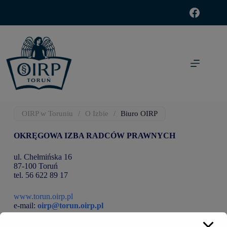
modal-check
OIRP w Toruniu
/
O Izbie
/
Biuro OIRP
OKRĘGOWA IZBA RADCÓW PRAWNYCH
ul. Chełmińska 16
87-100 Toruń
tel. 56 622 89 17
www.torun.oirp.pl
e-mail:
oirp@torun.oirp.pl
NIP: 956-17-30-143