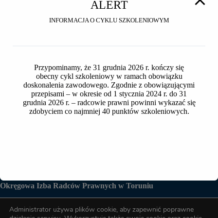
ALERT
BIURO CZYNNE
INFORMACJA O CYKLU SZKOLENIOWYM
poniedziałek – piątek w godzinach
8:00 – 16:00
Katarzyna Leśniewska – Kierownik Sekretariatu OIRP
w Toruniu
Marcjanna Liczmańska – Główny Księgowy OIRP w
Przypominamy, że 31 grudnia 2026 r. kończy się
Toruniu
obecny cykl szkoleniowy w ramach obowiązku
Ewelina Romanowska – Specjalista ds. obsługi
doskonalenia zawodowego. Zgodnie z obowiązującymi
administracyjnej, spraw dyscyplinarnych oraz szkoleń
przepisami – w okresie od 1 stycznia 2024 r. do 31
zawodowych, sekretarz OSD OIRP w Toruniu
grudnia 2026 r. – radcowie prawni powinni wykazać się
Wojciech Zielaskowski – Specjalista ds. obsługi
zdobyciem co najmniej 40 punktów szkoleniowych.
kancelaryjnej i obsługi ubezpieczeń radców prawnych
OIRP w Toruniu
Okręgowa Izba Radców Prawnych w Toruniu
Administrator używa plików cookie, aby zapewnić poprawne
Biuro OIRP