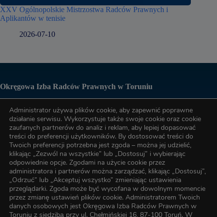
XXV Ogólnopolskie Mistrzostwa Radców Prawnych i
Aplikantów w tenisie
2026-07-10
Okręgowa Izba Radców Prawnych w Toruniu
Administrator używa plików cookie, aby zapewnić poprawne
Biuro OIRP
działanie serwisu. Wykorzystuje także swoje cookie oraz cookie
zaufanych partnerów do analiz i reklam, aby lepiej dopasować
treści do preferencji użytkowników. By dostosować treści do
tel. (56) 622-89-17
Twoich preferencji potrzebna jest zgoda – można jej udzielić,
klikając „Zezwól na wszystkie” lub „Dostosuj” i wybierając
odpowiednie opcje. Zgodami na użycie cookie przez
administratora i partnerów można zarządzać, klikając „Dostosuj”,
tel. (56) 622-89-17
„Odrzuć” lub „Akceptuj wszystko” zmieniając ustawienia
przeglądarki. Zgoda może być wycofana w dowolnym momencie
przez zmianę ustawień plików cookie. Administratorem Twoich
e-mail:
oirp@torun.oirp.pl
danych osobowych jest Okręgowa Izba Radców Prawnych w
e-mail:
szkolenia@torun.oirp.pl
Toruniu z siedzibą przy ul. Chełmińskiej 16, 87-100 Toruń. W