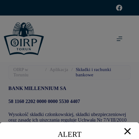
modal-check
OIRP w
/
Aplikacja
/
Składki i rachunki
Toruniu
bankowe
BANK MILLENNIUM SA
58 1160 2202 0000 0000 5530 4407
Wysokość składki członkowskiej, składki ubezpieczeniowej
oraz zasadę ich uiszczania reguluje Uchwała Nr 7/VIII/2010
KRRP z dnia 10 grudnia 2010 r.
ALERT
oraz Uchwała Nr 116/XI/2022 KRRP – z dnia 28