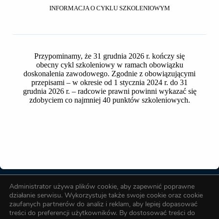
października 2022 r. – wprowadzająca zmiany wysokości
INFORMACJA O CYKLU SZKOLENIOWYM
składek:
Składka członkowska aplikantów radcowskich wynosi
30zł / miesiąc
Przypominamy, że 31 grudnia 2026 r. kończy się
obecny cykl szkoleniowy w ramach obowiązku
Składki opłaca się:
doskonalenia zawodowego. Zgodnie z obowiązującymi
przepisami – w okresie od 1 stycznia 2024 r. do 31
od momentu wpisu na listę aplikantów radcowskich
grudnia 2026 r. – radcowie prawni powinni wykazać się
do momentu wpisu na listę radców prawnych lub
zdobyciem co najmniej 40 punktów szkoleniowych.
skleślenia z listy aplikantów
Okręgowa Izba Radców Prawnych w Toruniu
Administrator używa plików cookie, aby zapewnić poprawne
Biuro OIRP
działanie serwisu. Wykorzystuje także swoje cookie oraz cookie
zaufanych partnerów do analiz i reklam, aby lepiej dopasować
treści do preferencji użytkowników. By dostosować treści do