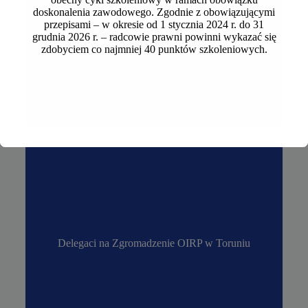
doskonalenia zawodowego. Zgodnie z obowiązującymi
Rzecznik Dyscyplinarny
Rzecznik Dyscyplinarny
przepisami – w okresie od 1 stycznia 2024 r. do 31
grudnia 2026 r. – radcowie prawni powinni wykazać się
zdobyciem co najmniej 40 punktów szkoleniowych.
Delegaci na Zgromadzenie OIRP w Toruniu
Delegaci na Zgromadzenie OIRP w Toruniu