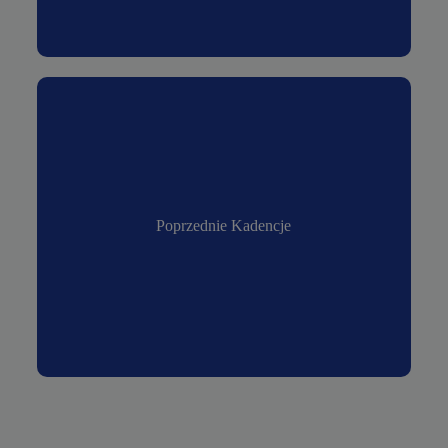
Poprzednie Kadencje
Poprzednie Kadencje