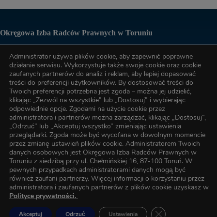
Okręgowa Izba Radców Prawnych w Toruniu
Administrator używa plików cookie, aby zapewnić poprawne
Biuro OIRP
działanie serwisu. Wykorzystuje także swoje cookie oraz cookie
zaufanych partnerów do analiz i reklam, aby lepiej dopasować
treści do preferencji użytkowników. By dostosować treści do
tel. (56) 622-89-17
Twoich preferencji potrzebna jest zgoda – można jej udzielić,
klikając „Zezwól na wszystkie” lub „Dostosuj” i wybierając
odpowiednie opcje. Zgodami na użycie cookie przez
tel. (56) 622-89-17
administratora i partnerów można zarządzać, klikając „Dostosuj”,
„Odrzuć” lub „Akceptuj wszystko” zmieniając ustawienia
przeglądarki. Zgoda może być wycofana w dowolnym momencie
przez zmianę ustawień plików cookie. Administratorem Twoich
e-mail:
oirp@torun.oirp.pl
danych osobowych jest Okręgowa Izba Radców Prawnych w
e-mail:
szkolenia@torun.oirp.pl
Toruniu z siedzibą przy ul. Chełmińskiej 16, 87-100 Toruń. W
pewnych przypadkach administratorami danych mogą być
również zaufani partnerzy. Więcej informacji o korzystaniu przez
W Okręgowej Izbie Radców Prawnych w Toruniu został
administratora i zaufanych partnerów z plików cookie uzyskasz w
wyznaczony Inspektor Ochrony Danych, z którym kontakt
Polityce prywatności.
można uzyskać za pośrednictwem poczty elektronicznej pod
adresem e-mail:
oirp@torun.oirp.pl
Zamknij panel pow
Akceptuj
Odrzuć
Ustawienia
Copyright © 2026 - Okręgowa Izba Radców Prawnych w