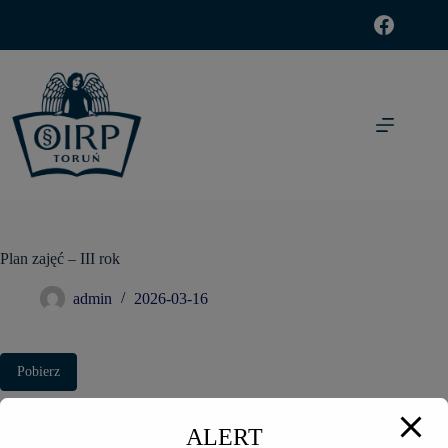
modal-check
Plan zajęć – III rok
admin
2026-03-16
Pobierz
Pobierz
86
ALERT