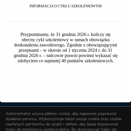
INFORMACJA O CYKLU SZKOLENIOWYM
Wielkość pliku
25.61 KB
Liczba plików
1
Przypominamy, że 31 grudnia 2026 r. kończy się
Data utworzenia
2026-03-16
obecny cykl szkoleniowy w ramach obowiązku
doskonalenia zawodowego. Zgodnie z obowiązującymi
Ostatnia aktualizacja
2026-03-16
przepisami – w okresie od 1 stycznia 2024 r. do 31
grudnia 2026 r. – radcowie prawni powinni wykazać się
Plan zajęć - III rok
zdobyciem co najmniej 40 punktów szkoleniowych.
Okręgowa Izba Radców Prawnych w Toruniu
Administrator używa plików cookie, aby zapewnić poprawne
Biuro OIRP
działanie serwisu. Wykorzystuje także swoje cookie oraz cookie
zaufanych partnerów do analiz i reklam, aby lepiej dopasować
treści do preferencji użytkowników. By dostosować treści do