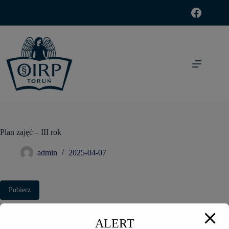
modal-check
Plan zajęć – III rok
admin
2025-04-07
Pobierz
Pobierz
227
ALERT