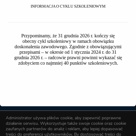
INFORMACJA O CYKLU SZKOLENIOWYM
Wielkość pliku
22.70 KB
Liczba plików
1
Przypominamy, że 31 grudnia 2026 r. kończy się
Data utworzenia
2025-04-07
obecny cykl szkoleniowy w ramach obowiązku
doskonalenia zawodowego. Zgodnie z obowiązującymi
Ostatnia aktualizacja
2025-04-07
przepisami – w okresie od 1 stycznia 2024 r. do 31
grudnia 2026 r. – radcowie prawni powinni wykazać się
Plan zajęć - III rok
zdobyciem co najmniej 40 punktów szkoleniowych.
Okręgowa Izba Radców Prawnych w Toruniu
Administrator używa plików cookie, aby zapewnić poprawne
Biuro OIRP
działanie serwisu. Wykorzystuje także swoje cookie oraz cookie
zaufanych partnerów do analiz i reklam, aby lepiej dopasować
treści do preferencji użytkowników. By dostosować treści do