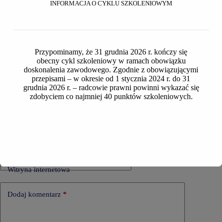
INFORMACJA O CYKLU SZKOLENIOWYM
prawnej
Przypominamy, że 31 grudnia 2026 r. kończy się
obecny cykl szkoleniowy w ramach obowiązku
doskonalenia zawodowego. Zgodnie z obowiązującymi
Dodaj komentarz
przepisami – w okresie od 1 stycznia 2024 r. do 31
grudnia 2026 r. – radcowie prawni powinni wykazać się
Twój adres email nie zostanie opublikowany.
Wymagane pola są
zdobyciem co najmniej 40 punktów szkoleniowych.
oznaczone
*
Nazwa
*
Adres e-mail
*
Witryna internetowa
Dodaj komentarz
*