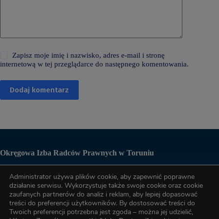
Zapisz moje imię i nazwisko, adres e-mail i stronę
internetową w tej przeglądarce do następnego komentowania.
Dodaj komentarz
Okręgowa Izba Radców Prawnych w Toruniu
Administrator używa plików cookie, aby zapewnić poprawne
Biuro OIRP
działanie serwisu. Wykorzystuje także swoje cookie oraz cookie
zaufanych partnerów do analiz i reklam, aby lepiej dopasować
treści do preferencji użytkowników. By dostosować treści do
tel. (56) 622-89-17
Twoich preferencji potrzebna jest zgoda – można jej udzielić,