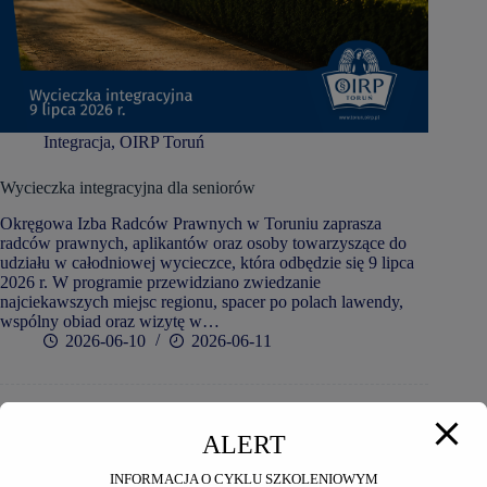
Integracja
,
OIRP Toruń
Wycieczka integracyjna dla seniorów
Okręgowa Izba Radców Prawnych w Toruniu zaprasza
radców prawnych, aplikantów oraz osoby towarzyszące do
udziału w całodniowej wycieczce, która odbędzie się 9 lipca
2026 r. W programie przewidziano zwiedzanie
najciekawszych miejsc regionu, spacer po polach lawendy,
wspólny obiad oraz wizytę w…
2026-06-10
2026-06-11
ALERT
INFORMACJA O CYKLU SZKOLENIOWYM