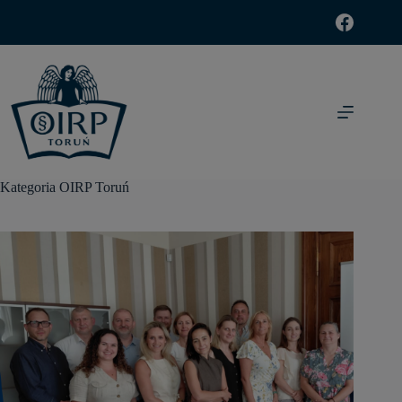
modal-check
Kategoria
OIRP Toruń