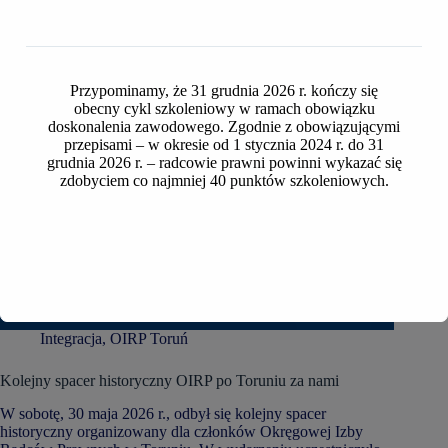
Przypominamy, że 31 grudnia 2026 r. kończy się
obecny cykl szkoleniowy w ramach obowiązku
doskonalenia zawodowego. Zgodnie z obowiązującymi
przepisami – w okresie od 1 stycznia 2024 r. do 31
grudnia 2026 r. – radcowie prawni powinni wykazać się
zdobyciem co najmniej 40 punktów szkoleniowych.
Integracja
,
OIRP Toruń
Kolejny spacer historyczny OIRP po Toruniu za nami
W sobotę, 30 maja 2026 r., odbył się kolejny spacer
historyczny organizowany dla członków Okręgowej Izby