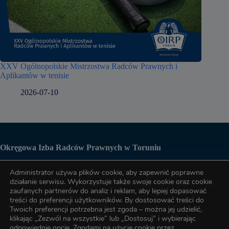
XXV Ogólnopolskie Mistrzostwa Radców Prawnych i
Aplikantów w tenisie
2026-07-10
Okręgowa Izba Radców Prawnych w Toruniu
Administrator używa plików cookie, aby zapewnić poprawne
Biuro OIRP
działanie serwisu. Wykorzystuje także swoje cookie oraz cookie
zaufanych partnerów do analiz i reklam, aby lepiej dopasować
treści do preferencji użytkowników. By dostosować treści do
tel. (56) 622-89-17
Twoich preferencji potrzebna jest zgoda – można jej udzielić,
klikając „Zezwól na wszystkie” lub „Dostosuj” i wybierając
odpowiednie opcje. Zgodami na użycie cookie przez