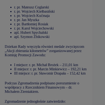
r. pr. Mateusz Ceglarski
r. pr. Wojciech Kiełbasiński
r. pr. Wojciech Kućmaja
r. pr. Jan Myszka
r. pr. Bartłomiej Rosiak
r. pr. Karol Wojciechowski
apl. Hubert Spychalski
apl. Szymon Żbikowski
Dziekan Rady wręczyła również medale zwycięzcom
„Akcji zbierania kilometrów” zorganizowanej przez
Komisję Promocji Zawodu:
I miejsce: r. pr. Michał Brożek – 211,01 km
II miejsce: r. pr. Marcin Minkiewicz – 192,21 km
III miejsce: r. pr. Sławomir Drapała – 152,42 km
Podczas Zgromadzenia podpisano porozumienie o
współpracy z Rzecznikiem Finansowym – dr.
Michałem Ziemiakiem.
Zgromadzenie jednogłośnie zatwierdziło: