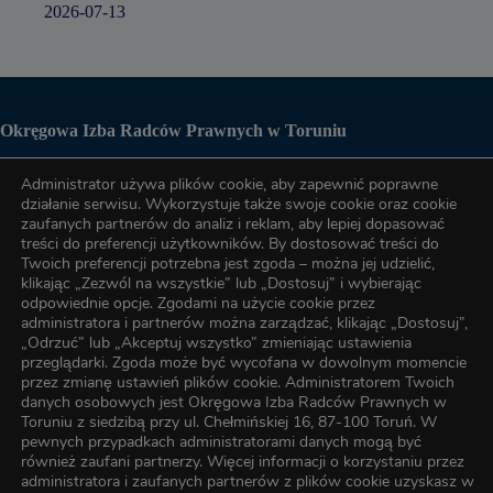
2026-07-13
Okręgowa Izba Radców Prawnych w Toruniu
Administrator używa plików cookie, aby zapewnić poprawne
Biuro OIRP
działanie serwisu. Wykorzystuje także swoje cookie oraz cookie
zaufanych partnerów do analiz i reklam, aby lepiej dopasować
treści do preferencji użytkowników. By dostosować treści do
tel. (56) 622-89-17
Twoich preferencji potrzebna jest zgoda – można jej udzielić,
klikając „Zezwól na wszystkie” lub „Dostosuj” i wybierając
odpowiednie opcje. Zgodami na użycie cookie przez
administratora i partnerów można zarządzać, klikając „Dostosuj”,
tel. (56) 622-89-17
„Odrzuć” lub „Akceptuj wszystko” zmieniając ustawienia
przeglądarki. Zgoda może być wycofana w dowolnym momencie
przez zmianę ustawień plików cookie. Administratorem Twoich
e-mail:
oirp@torun.oirp.pl
danych osobowych jest Okręgowa Izba Radców Prawnych w
e-mail:
szkolenia@torun.oirp.pl
Toruniu z siedzibą przy ul. Chełmińskiej 16, 87-100 Toruń. W
pewnych przypadkach administratorami danych mogą być
również zaufani partnerzy. Więcej informacji o korzystaniu przez
W Okręgowej Izbie Radców Prawnych w Toruniu został
administratora i zaufanych partnerów z plików cookie uzyskasz w
wyznaczony Inspektor Ochrony Danych, z którym kontakt