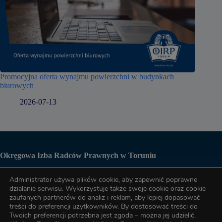
Promocyjna oferta wynajmu powierzchni w budynkach
biurowych
2026-07-13
Okręgowa Izba Radców Prawnych w Toruniu
Administrator używa plików cookie, aby zapewnić poprawne
Biuro OIRP
działanie serwisu. Wykorzystuje także swoje cookie oraz cookie
zaufanych partnerów do analiz i reklam, aby lepiej dopasować
treści do preferencji użytkowników. By dostosować treści do
tel. (56) 622-89-17
Twoich preferencji potrzebna jest zgoda – można jej udzielić,