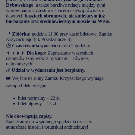
Dybowskiego
, a także burzliwe relacje między tymi
warowniami. Uczestnicy spaceru usłyszą również o
dawnych
basztach obronnych
,
nieistniejącym już
barbakanie
oraz
średniowiecznym moście na Wiśle
.
📍
Zbiórka:
godzina 11:00 przy kasie biletowej Zamku
Krzyżackiego (ul. Przedzamcze 3)
🕒
Czas trwania spaceru:
około 2 godziny
👨‍👩‍👧‍👦
Dla kogo:
Zapraszamy wszystkich
członków Izby wraz z rodzinami – również
najmłodszych!
💰
Udział w wydarzeniu jest bezpłatny.
🎟️ Wejście na ruiny Zamku Krzyżackiego wymaga
zakupu biletu wstępu:
bilet normalny – 22 zł
bilet ulgowy – 12 zł
Nie obowiązują zapisy.
Zachęcamy do wspólnego spędzenia czasu w
atmosferze historii i toruńskiej architektury!