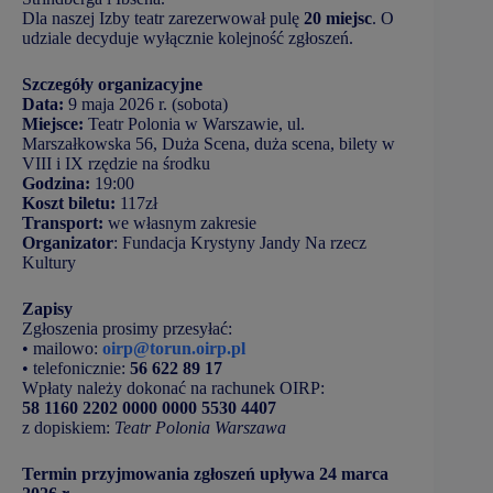
Dla naszej Izby teatr zarezerwował pulę
20 miejsc
. O
udziale decyduje wyłącznie kolejność zgłoszeń.
Szczegóły organizacyjne
Data:
9 maja 2026 r. (sobota)
Miejsce:
Teatr Polonia w Warszawie, ul.
Marszałkowska 56, Duża Scena, duża scena, bilety w
VIII i IX rzędzie na środku
Godzina:
19:00
Koszt biletu:
117zł
Transport:
we własnym zakresie
Organizator
: Fundacja Krystyny Jandy Na rzecz
Kultury
Zapisy
Zgłoszenia prosimy przesyłać:
• mailowo:
oirp@torun.oirp.pl
• telefonicznie:
56 622 89 17
Wpłaty należy dokonać na rachunek OIRP:
58 1160 2202 0000 0000 5530 4407
z dopiskiem:
Teatr Polonia Warszawa
Termin przyjmowania zgłoszeń upływa 24 marca