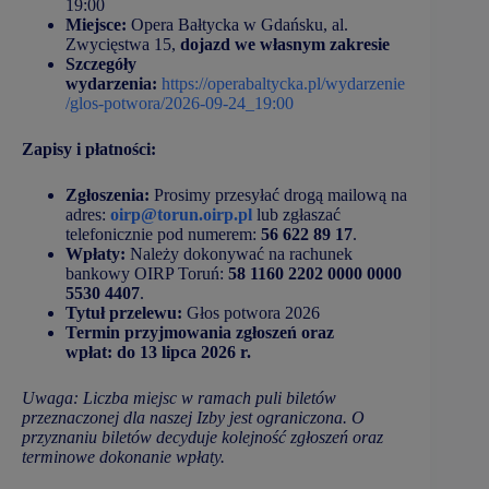
19:00
Miejsce:
Opera Bałtycka w Gdańsku, al.
Zwycięstwa 15,
dojazd we własnym zakresie
Szczegóły
wydarzenia:
https://operabaltycka.pl/wydarzenie
/glos-potwora/2026-09-24_19:00
Zapisy i płatności:
Zgłoszenia:
Prosimy przesyłać drogą mailową na
adres:
oirp@torun.oirp.pl
lub zgłaszać
telefonicznie pod numerem:
56 622 89 17
.
Wpłaty:
Należy dokonywać na rachunek
bankowy OIRP Toruń:
58 1160 2202 0000 0000
5530 4407
.
Tytuł przelewu:
Głos potwora 2026
Termin przyjmowania zgłoszeń oraz
wpłat:
do 13 lipca 2026 r.
Uwaga: Liczba miejsc w ramach puli biletów
przeznaczonej dla naszej Izby jest ograniczona. O
przyznaniu biletów decyduje kolejność zgłoszeń oraz
terminowe dokonanie wpłaty.