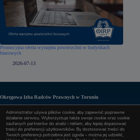
Promocyjna oferta wynajmu powierzchni w budynkach
biurowych
2026-07-13
Okręgowa Izba Radców Prawnych w Toruniu
Administrator używa plików cookie, aby zapewnić poprawne
Biuro OIRP
działanie serwisu. Wykorzystuje także swoje cookie oraz cookie
zaufanych partnerów do analiz i reklam, aby lepiej dopasować
treści do preferencji użytkowników. By dostosować treści do
tel. (56) 622-89-17
Twoich preferencji potrzebna jest zgoda – można jej udzielić,