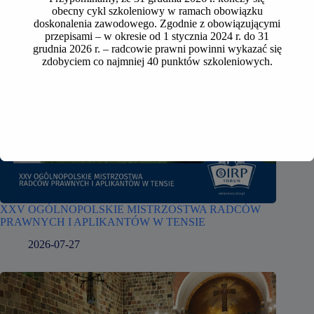
obecny cykl szkoleniowy w ramach obowiązku
doskonalenia zawodowego. Zgodnie z obowiązującymi
przepisami – w okresie od 1 stycznia 2024 r. do 31
grudnia 2026 r. – radcowie prawni powinni wykazać się
zdobyciem co najmniej 40 punktów szkoleniowych.
XXV OGÓLNOPOLSKIE MISTRZOSTWA RADCÓW
PRAWNYCH I APLIKANTÓW W TENSIE
2026-07-27