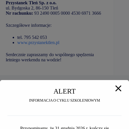
Przystanek Tleń Sp. z o.o.
ul. Bydgoska 2, 86-150 Tleń
Nr rachunku:
93 2490 0005 0000 4530 6971 3666
Szczegółowe informacje:
tel. 795 542 053
www.przystanektlen.pl
Serdecznie zapraszamy do wspólnego spędzenia
letniego weekendu na wodzie!
ALERT
Podobne wpisy
INFORMACJA O CYKLU SZKOLENIOWYM
Przypominamy, że 31 grudnia 2026 r. kończy się