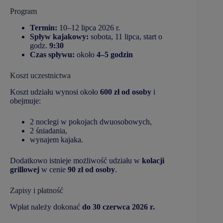
Program
Termin:
10–12 lipca 2026 r.
Spływ kajakowy:
sobota, 11 lipca, start o
godz.
9:30
Czas spływu:
około
4–5 godzin
Koszt uczestnictwa
Koszt udziału wynosi około
600 zł od osoby
i
obejmuje:
2 noclegi w pokojach dwuosobowych,
2 śniadania,
wynajem kajaka.
Dodatkowo istnieje możliwość udziału w
kolacji
grillowej
w cenie
90 zł od osoby
.
Zapisy i płatność
Wpłat należy dokonać
do 30 czerwca 2026 r.