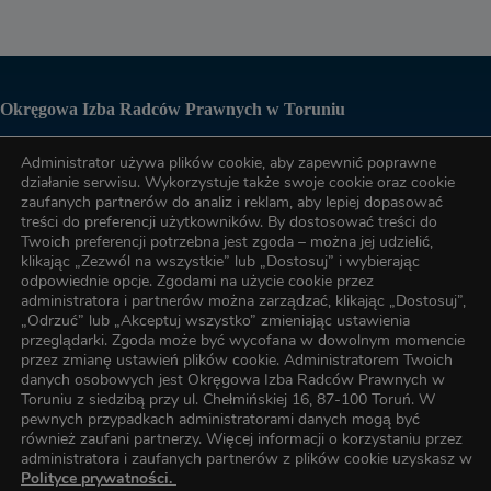
Okręgowa Izba Radców Prawnych w Toruniu
Administrator używa plików cookie, aby zapewnić poprawne
Biuro OIRP
działanie serwisu. Wykorzystuje także swoje cookie oraz cookie
zaufanych partnerów do analiz i reklam, aby lepiej dopasować
treści do preferencji użytkowników. By dostosować treści do
tel. (56) 622-89-17
Twoich preferencji potrzebna jest zgoda – można jej udzielić,
klikając „Zezwól na wszystkie” lub „Dostosuj” i wybierając
odpowiednie opcje. Zgodami na użycie cookie przez
tel. (56) 622-89-17
administratora i partnerów można zarządzać, klikając „Dostosuj”,
„Odrzuć” lub „Akceptuj wszystko” zmieniając ustawienia
przeglądarki. Zgoda może być wycofana w dowolnym momencie
przez zmianę ustawień plików cookie. Administratorem Twoich
e-mail:
oirp@torun.oirp.pl
danych osobowych jest Okręgowa Izba Radców Prawnych w
e-mail:
szkolenia@torun.oirp.pl
Toruniu z siedzibą przy ul. Chełmińskiej 16, 87-100 Toruń. W
pewnych przypadkach administratorami danych mogą być
również zaufani partnerzy. Więcej informacji o korzystaniu przez
W Okręgowej Izbie Radców Prawnych w Toruniu został
administratora i zaufanych partnerów z plików cookie uzyskasz w
wyznaczony Inspektor Ochrony Danych, z którym kontakt
Polityce prywatności.
można uzyskać za pośrednictwem poczty elektronicznej pod