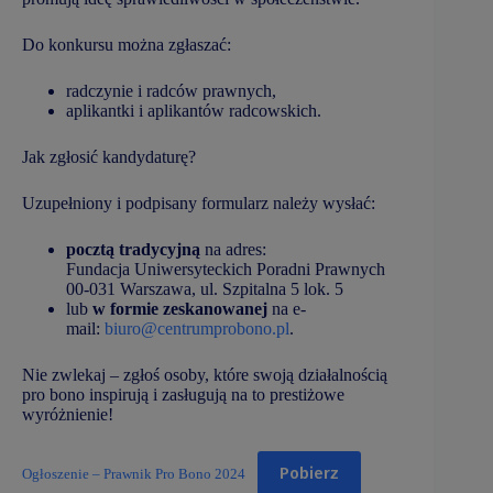
Do konkursu można zgłaszać:
radczynie i radców prawnych,
aplikantki i aplikantów radcowskich.
Jak zgłosić kandydaturę?
Uzupełniony i podpisany formularz należy wysłać:
pocztą tradycyjną
na adres:
Fundacja Uniwersyteckich Poradni Prawnych
00-031 Warszawa, ul. Szpitalna 5 lok. 5
lub
w formie zeskanowanej
na e-
mail:
biuro@centrumprobono.pl
.
Nie zwlekaj – zgłoś osoby, które swoją działalnością
pro bono inspirują i zasługują na to prestiżowe
wyróżnienie!
Pobierz
Ogłoszenie – Prawnik Pro Bono 2024