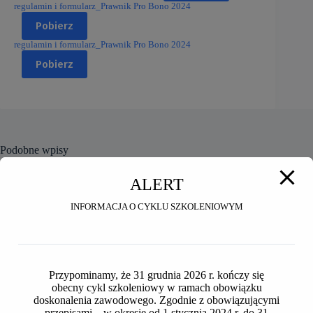
regulamin i formularz_Prawnik Pro Bono 2024
Pobierz
regulamin i formularz_Prawnik Pro Bono 2024
Pobierz
Podobne wpisy
ALERT
INFORMACJA O CYKLU SZKOLENIOWYM
Przypominamy, że 31 grudnia 2026 r. kończy się
obecny cykl szkoleniowy w ramach obowiązku
doskonalenia zawodowego. Zgodnie z obowiązującymi
przepisami – w okresie od 1 stycznia 2024 r. do 31