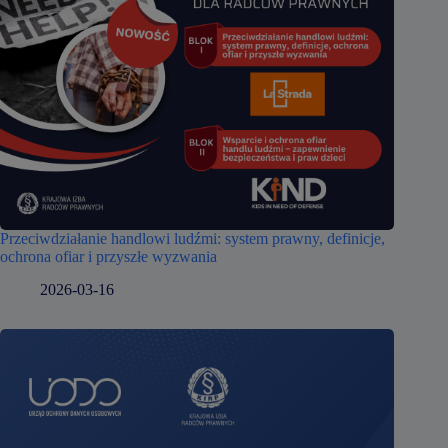
Przeciwdziałanie handlowi ludźmi: system prawny, definicje,
ochrona ofiar i przyszłe wyzwania
2026-03-16