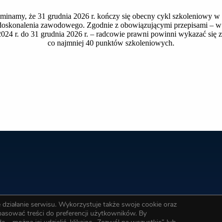
minamy, że 31 grudnia 2026 r. kończy się obecny cykl szkoleniowy w
oskonalenia zawodowego. Zgodnie z obowiązującymi przepisami – w 
2024 r. do 31 grudnia 2026 r. – radcowie prawni powinni wykazać się
co najmniej 40 punktów szkoleniowych.
działanie serwisu. Wykorzystuje także swoje cookie oraz
opasować treści do preferencji użytkowników. By