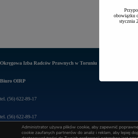
Przypo
obowiązku d
stycznia 
Okręgowa Izba Radców Prawnych w Toruniu
Biuro OIRP
tel. (56) 622-89-17
tel. (56) 622-89-17
Administrator używa plików cookie, aby zapewnić poprawne 
cookie zaufanych partnerów do analiz i reklam, aby lepiej d
e-mail:
oirp@torun.oirp.pl