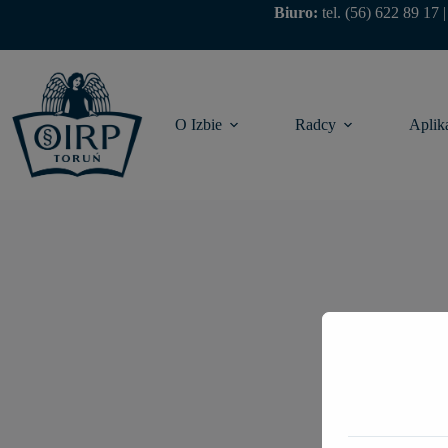
Biuro:
tel.
(56) 622 89 17
O Izbie
Radcy
Aplik