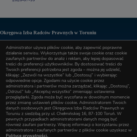
Okręgowa Izba Radców Prawnych w Toruniu
Administrator używa plików cookie, aby zapewnić poprawne
Biuro OIRP
działanie serwisu. Wykorzystuje także swoje cookie oraz cookie
zaufanych partnerów do analiz i reklam, aby lepiej dopasować
treści do preferencji użytkowników. By dostosować treści do
tel. (56) 622-89-17
Twoich preferencji potrzebna jest zgoda – można jej udzielić,
klikając „Zezwól na wszystkie” lub „Dostosuj” i wybierając
odpowiednie opcje. Zgodami na użycie cookie przez
administratora i partnerów można zarządzać, klikając „Dostosuj”,
tel. (56) 622-89-17
„Odrzuć” lub „Akceptuj wszystko” zmieniając ustawienia
przeglądarki. Zgoda może być wycofana w dowolnym momencie
przez zmianę ustawień plików cookie. Administratorem Twoich
e-mail:
oirp@torun.oirp.pl
danych osobowych jest Okręgowa Izba Radców Prawnych w
e-mail:
szkolenia@torun.oirp.pl
Toruniu z siedzibą przy ul. Chełmińskiej 16, 87-100 Toruń. W
pewnych przypadkach administratorami danych mogą być
również zaufani partnerzy. Więcej informacji o korzystaniu przez
W Okręgowej Izbie Radców Prawnych w Toruniu został
administratora i zaufanych partnerów z plików cookie uzyskasz w
wyznaczony Inspektor Ochrony Danych, z którym kontakt
Polityce prywatności.