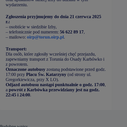
wydarzeniu.
Zgłoszenia przyjmujemy do dnia 21 czerwca 2025
r.:
– osobiście w siedzibie Izby,
– telefonicznie pod numerem:
56 622 89 17
,
– mailowo:
oirp@torun.oirp.pl
.
Transport:
Dla osób, które zgłosiły wcześniej chęć przejazdu,
zapewniamy transport z Torunia do Osady Karbówko i
z powrotem.
Oznaczone autobusy
zostaną podstawione przed godz.
17:00 przy
Placu Św. Katarzyny
(od strony ul.
Gregorkiewicza, przy X LO).
Odjazd autobusu nastąpi punktualnie o godz. 17:00
,
a
powrót z Karbówka przewidziany jest na godz.
22:45 i 24:00
.
Podobne wpisy