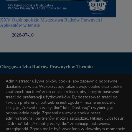
XXV Ogólnopolskie Mistrzostwa Radców Prawnych i
Aplikantów w tenisie
2026-07-10
Okręgowa Izba Radców Prawnych w Toruniu
Administrator używa plików cookie, aby zapewnić poprawne
Biuro OIRP
działanie serwisu. Wykorzystuje także swoje cookie oraz cookie
zaufanych partnerów do analiz i reklam, aby lepiej dopasować
treści do preferencji użytkowników. By dostosować treści do
tel. (56) 622-89-17
Twoich preferencji potrzebna jest zgoda – można jej udzielić,
klikając „Zezwól na wszystkie” lub „Dostosuj” i wybierając
odpowiednie opcje. Zgodami na użycie cookie przez
administratora i partnerów można zarządzać, klikając „Dostosuj”,
tel. (56) 622-89-17
„Odrzuć” lub „Akceptuj wszystko” zmieniając ustawienia
przeglądarki. Zgoda może być wycofana w dowolnym momencie