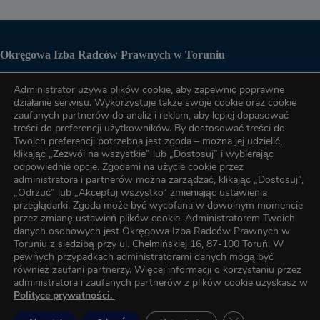
Okręgowa Izba Radców Prawnych w Toruniu
Administrator używa plików cookie, aby zapewnić poprawne
Biuro OIRP
działanie serwisu. Wykorzystuje także swoje cookie oraz cookie
zaufanych partnerów do analiz i reklam, aby lepiej dopasować
treści do preferencji użytkowników. By dostosować treści do
tel. (56) 622-89-17
Twoich preferencji potrzebna jest zgoda – można jej udzielić,
klikając „Zezwól na wszystkie” lub „Dostosuj” i wybierając
odpowiednie opcje. Zgodami na użycie cookie przez
administratora i partnerów można zarządzać, klikając „Dostosuj”,
tel. (56) 622-89-17
„Odrzuć” lub „Akceptuj wszystko” zmieniając ustawienia
przeglądarki. Zgoda może być wycofana w dowolnym momencie
przez zmianę ustawień plików cookie. Administratorem Twoich
e-mail:
oirp@torun.oirp.pl
danych osobowych jest Okręgowa Izba Radców Prawnych w
e-mail:
szkolenia@torun.oirp.pl
Toruniu z siedzibą przy ul. Chełmińskiej 16, 87-100 Toruń. W
pewnych przypadkach administratorami danych mogą być
również zaufani partnerzy. Więcej informacji o korzystaniu przez
W Okręgowej Izbie Radców Prawnych w Toruniu został
administratora i zaufanych partnerów z plików cookie uzyskasz w
wyznaczony Inspektor Ochrony Danych, z którym kontakt
Polityce prywatności.
można uzyskać za pośrednictwem poczty elektronicznej pod
adresem e-mail:
oirp@torun.oirp.pl
Zamknij panel pow