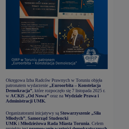
Okręgowa Izba Radców Prawnych w Toruniu objęła
patronatem wydarzenie
„Euroorbita – Konstelacja
Demokracja”
, które rozpoczęło się 7 listopada 2025 r.
w
ACKiS „Od Nowa”
oraz na
Wydziale Prawa i
Administracji UMK
.
Organizatorami inicjatywy są
Stowarzyszenie „Siła
Młodych”
,
Samorząd Studencki
UMK
i
Młodzieżowa Rada Miasta Torunia
. Celem
projektu jest
promowanie wartości demokratycznych