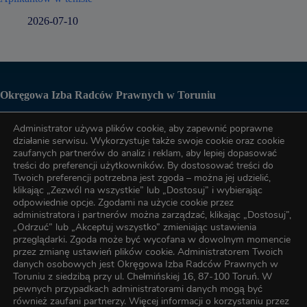
2026-07-10
Okręgowa Izba Radców Prawnych w Toruniu
Administrator używa plików cookie, aby zapewnić poprawne
Biuro OIRP
działanie serwisu. Wykorzystuje także swoje cookie oraz cookie
zaufanych partnerów do analiz i reklam, aby lepiej dopasować
treści do preferencji użytkowników. By dostosować treści do
tel. (56) 622-89-17
Twoich preferencji potrzebna jest zgoda – można jej udzielić,
klikając „Zezwól na wszystkie” lub „Dostosuj” i wybierając
odpowiednie opcje. Zgodami na użycie cookie przez
administratora i partnerów można zarządzać, klikając „Dostosuj”,
tel. (56) 622-89-17
„Odrzuć” lub „Akceptuj wszystko” zmieniając ustawienia
przeglądarki. Zgoda może być wycofana w dowolnym momencie
przez zmianę ustawień plików cookie. Administratorem Twoich
e-mail:
oirp@torun.oirp.pl
danych osobowych jest Okręgowa Izba Radców Prawnych w
e-mail:
szkolenia@torun.oirp.pl
Toruniu z siedzibą przy ul. Chełmińskiej 16, 87-100 Toruń. W
pewnych przypadkach administratorami danych mogą być
również zaufani partnerzy. Więcej informacji o korzystaniu przez
W Okręgowej Izbie Radców Prawnych w Toruniu został