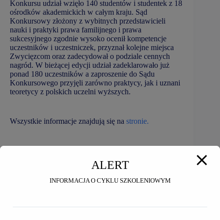
Konkursu udział wzięło 140 studentów i studentek z 18
ośrodków akademickich w całym kraju. Sąd
Konkursowy złożony z wybitnych przedstawicieli
nauki i praktyki prawa familijnego i prawa
sukcesyjnego zgodnie wysoko ocenił kompetencje
uczestników i uczestniczek, przyznał kolejne miejsca
Zwycięzcom oraz zadecydował o podziale cennych
nagród. W bieżącej edycji udział zadeklarowało już
ponad 180 uczestników a zaproszenie do Sądu
Konkursowego przyjęli zarówno praktycy, jak i uznani
teoretycy z polskich uczelni wyższych.
Wszystkie informacje znajdują się na
stronie.
ALERT
Podobne wpisy
INFORMACJA O CYKLU SZKOLENIOWYM