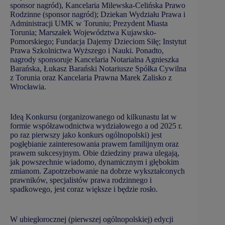
sponsor nagród), Kancelaria Milewska-Celińska Prawo
Rodzinne (sponsor nagród); Dziekan Wydziału Prawa i
Administracji UMK w Toruniu; Prezydent Miasta
Torunia; Marszałek Województwa Kujawsko-
Pomorskiego; Fundacja Dajemy Dzieciom Siłę; Instytut
Prawa Szkolnictwa Wyższego i Nauki. Ponadto,
nagrody sponsoruje Kancelaria Notarialna Agnieszka
Barańska, Łukasz Barański Notariusze Spółka Cywilna
z Torunia oraz Kancelaria Prawna Marek Zalisko z
Wrocławia.
Ideą Konkursu (organizowanego od kilkunastu lat w
formie współzawodnictwa wydziałowego a od 2025 r.
po raz pierwszy jako konkurs ogólnopolski) jest
pogłębianie zainteresowania prawem familijnym oraz
prawem sukcesyjnym. Obie dziedziny prawa ulegają,
jak powszechnie wiadomo, dynamicznym i głębokim
zmianom. Zapotrzebowanie na dobrze wykształconych
prawników, specjalistów prawa rodzinnego i
spadkowego, jest coraz większe i będzie rosło.
W ubiegłorocznej (pierwszej ogólnopolskiej) edycji