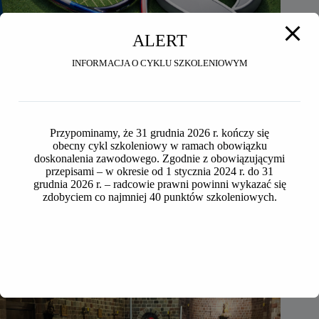
ALERT
INFORMACJA O CYKLU SZKOLENIOWYM
Przypominamy, że 31 grudnia 2026 r. kończy się
obecny cykl szkoleniowy w ramach obowiązku
doskonalenia zawodowego. Zgodnie z obowiązującymi
XXV OGÓLNOPOLSKIE MISTRZOSTWA RADCÓW
przepisami – w okresie od 1 stycznia 2024 r. do 31
PRAWNYCH I APLIKANTÓW W TENSIE
grudnia 2026 r. – radcowie prawni powinni wykazać się
zdobyciem co najmniej 40 punktów szkoleniowych.
2026-07-27