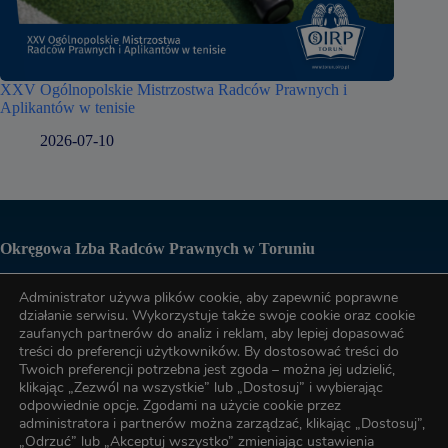
XXV Ogólnopolskie Mistrzostwa Radców Prawnych i
Aplikantów w tenisie
2026-07-10
Okręgowa Izba Radców Prawnych w Toruniu
Administrator używa plików cookie, aby zapewnić poprawne
Biuro OIRP
działanie serwisu. Wykorzystuje także swoje cookie oraz cookie
zaufanych partnerów do analiz i reklam, aby lepiej dopasować
treści do preferencji użytkowników. By dostosować treści do
tel. (56) 622-89-17
Twoich preferencji potrzebna jest zgoda – można jej udzielić,
klikając „Zezwól na wszystkie” lub „Dostosuj” i wybierając
odpowiednie opcje. Zgodami na użycie cookie przez
administratora i partnerów można zarządzać, klikając „Dostosuj”,
tel. (56) 622-89-17
„Odrzuć” lub „Akceptuj wszystko” zmieniając ustawienia