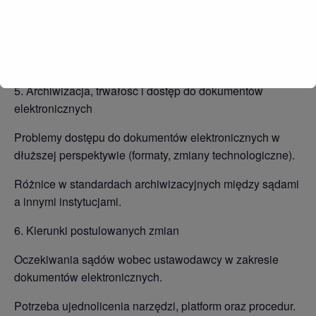
z odczytem).
Skuteczność elektronicznej komunikacji ZUS–sąd w
świetle praktyki orzeczniczej.
5. Archiwizacja, trwałość i dostęp do dokumentów
elektronicznych
Problemy dostępu do dokumentów elektronicznych w
dłuższej perspektywie (formaty, zmiany technologiczne).
Różnice w standardach archiwizacyjnych między sądami
a innymi instytucjami.
6. Kierunki postulowanych zmian
Oczekiwania sądów wobec ustawodawcy w zakresie
dokumentów elektronicznych.
Potrzeba ujednolicenia narzędzi, platform oraz procedur.