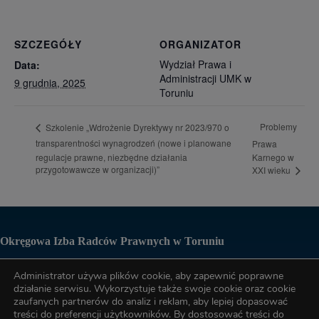
SZCZEGÓŁY
ORGANIZATOR
Wydział Prawa i
Data:
Administracji UMK w
9 grudnia, 2025
Toruniu
Problemy
Szkolenie „Wdrożenie Dyrektywy nr 2023/970 o
transparentności wynagrodzeń (nowe i planowane
Prawa
regulacje prawne, niezbędne działania
Karnego w
przygotowawcze w organizacji)”
XXI wieku
Okręgowa Izba Radców Prawnych w Toruniu
Administrator używa plików cookie, aby zapewnić poprawne
Biuro OIRP
działanie serwisu. Wykorzystuje także swoje cookie oraz cookie
zaufanych partnerów do analiz i reklam, aby lepiej dopasować
treści do preferencji użytkowników. By dostosować treści do