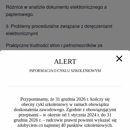
Różnice w analizie dokumentu elektronicznego a
papierowego.
3. Problemy proceduralne związane z doręczeniami
elektronicznymi
Praktyczne trudności stron i pełnomocników ze
stosowaniem doręczeń elektronicznych.
ALERT
Wpływ doręczeń elektronicznych na terminy, skuteczność
doręczeń i prawidłowość czynności procesowych.
INFORMACJA O CYKLU SZKOLENIOWYM
4. Elektroniczne przekazywanie akt przez ZUS i inne
instytucje
Przypominamy, że 31 grudnia 2026 r. kończy się
Ocena jakości i kompletności akt przekazywanych w
obecny cykl szkoleniowy w ramach obowiązku
formie elektronicznej.
doskonalenia zawodowego. Zgodnie z obowiązującymi
przepisami – w okresie od 1 stycznia 2024 r. do 31
grudnia 2026 r. – radcowie prawni powinni wykazać się
Najczęstsze mankamenty dokumentacji elektronicznej w
zdobyciem co najmniej 40 punktów szkoleniowych.
sprawach cywilnych (format, brak metadanych, problemy