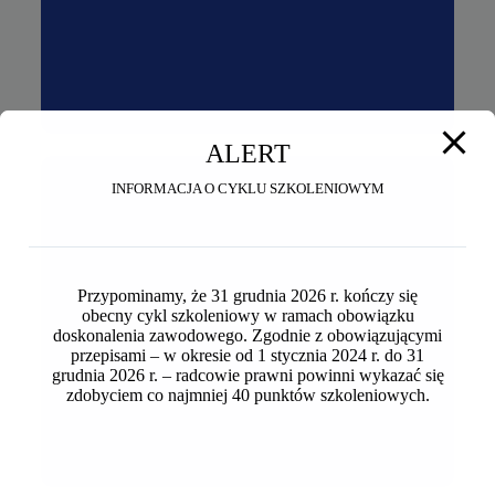
ALERT
INFORMACJA O CYKLU SZKOLENIOWYM
Przypominamy, że 31 grudnia 2026 r. kończy się
obecny cykl szkoleniowy w ramach obowiązku
Egzamin radcowski 2025
Egzamin radcowski 2025
doskonalenia zawodowego. Zgodnie z obowiązującymi
przepisami – w okresie od 1 stycznia 2024 r. do 31
grudnia 2026 r. – radcowie prawni powinni wykazać się
zdobyciem co najmniej 40 punktów szkoleniowych.