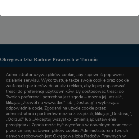
Okręgowa Izba Radców Prawnych w Toruniu
Administrator używa plików cookie, aby zapewnić poprawne
Biuro OIRP
działanie serwisu. Wykorzystuje także swoje cookie oraz cookie
zaufanych partnerów do analiz i reklam, aby lepiej dopasować
treści do preferencji użytkowników. By dostosować treści do
tel. (56) 622-89-17
Twoich preferencji potrzebna jest zgoda – można jej udzielić,
klikając „Zezwól na wszystkie” lub „Dostosuj” i wybierając
odpowiednie opcje. Zgodami na użycie cookie przez
tel. (56) 622-89-17
administratora i partnerów można zarządzać, klikając „Dostosuj”,
„Odrzuć” lub „Akceptuj wszystko” zmieniając ustawienia
przeglądarki. Zgoda może być wycofana w dowolnym momencie
przez zmianę ustawień plików cookie. Administratorem Twoich
e-mail:
oirp@torun.oirp.pl
danych osobowych jest Okręgowa Izba Radców Prawnych w
e-mail:
szkolenia@torun.oirp.pl