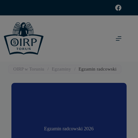
modal-check
OIRP w Toruniu
/
Egzaminy
/
Egzamin radcowski
Egzamin radcowski 2026
Egzamin radcowski 2026