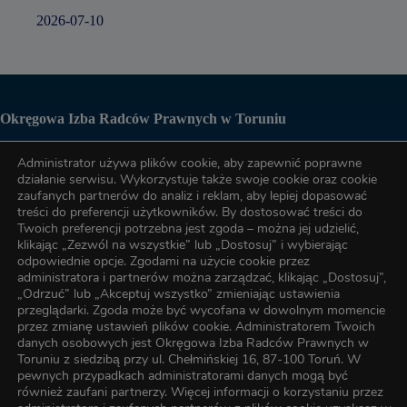
2026-07-10
Okręgowa Izba Radców Prawnych w Toruniu
Administrator używa plików cookie, aby zapewnić poprawne
Biuro OIRP
działanie serwisu. Wykorzystuje także swoje cookie oraz cookie
zaufanych partnerów do analiz i reklam, aby lepiej dopasować
treści do preferencji użytkowników. By dostosować treści do
tel. (56) 622-89-17
Twoich preferencji potrzebna jest zgoda – można jej udzielić,
klikając „Zezwól na wszystkie” lub „Dostosuj” i wybierając
odpowiednie opcje. Zgodami na użycie cookie przez
administratora i partnerów można zarządzać, klikając „Dostosuj”,
tel. (56) 622-89-17
„Odrzuć” lub „Akceptuj wszystko” zmieniając ustawienia
przeglądarki. Zgoda może być wycofana w dowolnym momencie
przez zmianę ustawień plików cookie. Administratorem Twoich
e-mail:
oirp@torun.oirp.pl
danych osobowych jest Okręgowa Izba Radców Prawnych w
e-mail:
szkolenia@torun.oirp.pl
Toruniu z siedzibą przy ul. Chełmińskiej 16, 87-100 Toruń. W
pewnych przypadkach administratorami danych mogą być
również zaufani partnerzy. Więcej informacji o korzystaniu przez
W Okręgowej Izbie Radców Prawnych w Toruniu został