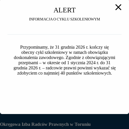
Wielkość pliku
15.12 KB
ALERT
INFORMACJA O CYKLU SZKOLENIOWYM
Liczba plików
1
Data utworzenia
2025-03-31
Ostatnia aktualizacja
Przypominamy, że 31 grudnia 2026 r. kończy się
2025-03-31
obecny cykl szkoleniowy w ramach obowiązku
doskonalenia zawodowego. Zgodnie z obowiązującymi
Zgoda na przetwarzanie
przepisami – w okresie od 1 stycznia 2024 r. do 31
grudnia 2026 r. – radcowie prawni powinni wykazać się
danych i wykorzystanie
zdobyciem co najmniej 40 punktów szkoleniowych.
wizerunku
Okręgowa Izba Radców Prawnych w Toruniu