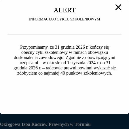
Wielkość pliku
31.08 KB
ALERT
INFORMACJA O CYKLU SZKOLENIOWYM
Liczba plików
1
Data utworzenia
2025-03-04
Ostatnia aktualizacja
Przypominamy, że 31 grudnia 2026 r. kończy się
2025-09-25
obecny cykl szkoleniowy w ramach obowiązku
doskonalenia zawodowego. Zgodnie z obowiązującymi
Zawiadomienie o
przepisami – w okresie od 1 stycznia 2024 r. do 31
grudnia 2026 r. – radcowie prawni powinni wykazać się
wykonywaniu zawodu radcy
zdobyciem co najmniej 40 punktów szkoleniowych.
prawnego
Okręgowa Izba Radców Prawnych w Toruniu