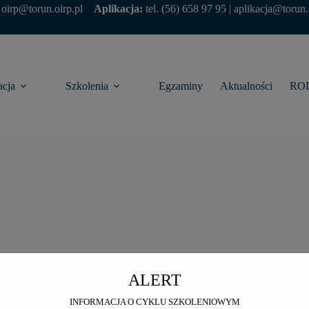
modal-check
|
oirp@torun.oirp.pl
Aplikacja:
tel.
(56) 658 97 95
|
aplikacja@torun.
acja
Szkolenia
Egzaminy
Aktualności
RO
Załącznik 1 - MS AZ
ALERT
INFORMACJA O CYKLU SZKOLENIOWYM
8