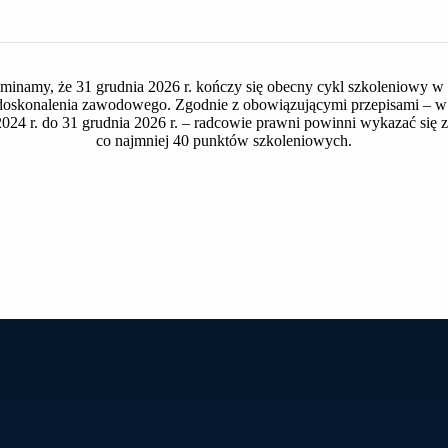
32.67 KB
1
minamy, że 31 grudnia 2026 r. kończy się obecny cykl szkoleniowy w
oskonalenia zawodowego. Zgodnie z obowiązującymi przepisami – w 
2024 r. do 31 grudnia 2026 r. – radcowie prawni powinni wykazać się
2025-03-04
co najmniej 40 punktów szkoleniowych.
2025-03-04