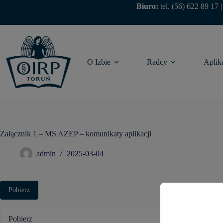
Biuro:
tel.
(56) 622 89 17
O Izbie
Radcy
Aplik
Załącznik 1 – MS AZEP – komunikaty aplikacji
admin
2025-03-04
Pobierz
Pobierz