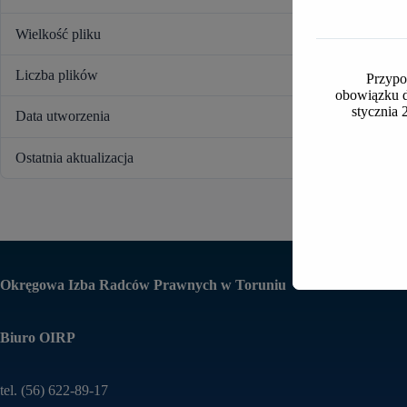
Wielkość pliku
Liczba plików
Przypo
obowiązku d
stycznia 
Data utworzenia
Ostatnia aktualizacja
Okręgowa Izba Radców Prawnych w Toruniu
Biuro OIRP
tel. (56) 622-89-17