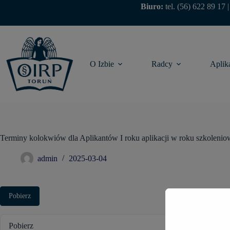
Biuro:
tel.
(56) 622 89 17
O Izbie
Radcy
Aplik
Terminy kolokwiów dla Aplikantów I roku aplikacji w roku szkoleni
admin
2025-03-04
Pobierz
Pobierz