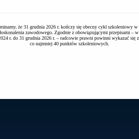
2.54 MB
1
minamy, że 31 grudnia 2026 r. kończy się obecny cykl szkoleniowy w
oskonalenia zawodowego. Zgodnie z obowiązującymi przepisami – w 
2024 r. do 31 grudnia 2026 r. – radcowie prawni powinni wykazać się
2025-03-04
co najmniej 40 punktów szkoleniowych.
2025-03-04