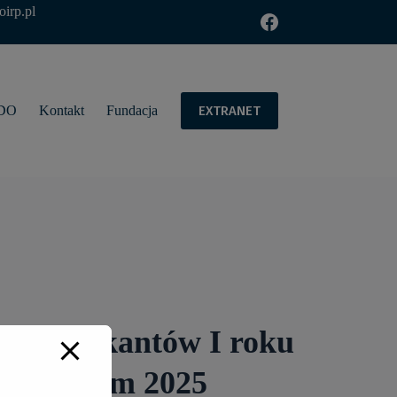
oirp.pl
EXTRANET
DO
Kontakt
Fundacja
la Aplikantów I roku
koleniowym 2025