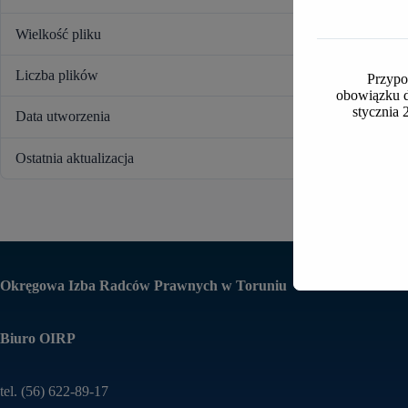
Wielkość pliku
Liczba plików
Przypo
obowiązku d
stycznia 
Data utworzenia
Ostatnia aktualizacja
Okręgowa Izba Radców Prawnych w Toruniu
Biuro OIRP
tel. (56) 622-89-17