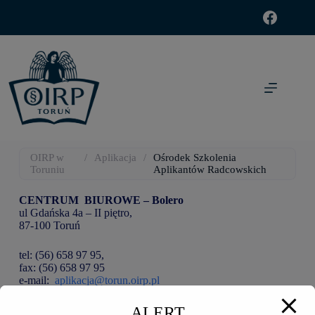
modal-check
OIRP w
/
Aplikacja
/
Ośrodek Szkolenia
Toruniu
Aplikantów Radcowskich
CENTRUM BIUROWE – Bolero
ul Gdańska 4a – II piętro,
87-100 Toruń
tel: (56) 658 97 95,
fax: (56) 658 97 95
e-mail:
aplikacja@torun.oirp.pl
Ośrodek Szkolenia prowadzi akta osób wpisanych na listę
ALERT