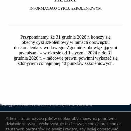
aplikantów radcowskich prowadzoną przez Radę Okręgowej
Izby Radców Prawnych w Toruniu.
INFORMACJA O CYKLU SZKOLENIOWYM
Ponadto:
przyjmuje wnioski w sprawie przeniesienia wpisu
Przypominamy, że 31 grudnia 2026 r. kończy się
na listę aplikantów radcowskich prowadzoną przez
obecny cykl szkoleniowy w ramach obowiązku
OIRP w Toruniu,
doskonalenia zawodowego. Zgodnie z obowiązującymi
przyjmuje wnioski w sprawie skreślenia z listy
przepisami – w okresie od 1 stycznia 2024 r. do 31
aplikantów,
grudnia 2026 r. – radcowie prawni powinni wykazać się
przyjmuje wnioski o udzielenie urlopu dziekańskiego,
zdobyciem co najmniej 40 punktów szkoleniowych.
ewidencjonuje umowy o aplikację radcowską,
aktualizuje dane osobowe aplikantów.
Okręgowa Izba Radców Prawnych w Toruniu
Administrator używa plików cookie, aby zapewnić poprawne
Biuro OIRP
działanie serwisu. Wykorzystuje także swoje cookie oraz cookie
zaufanych partnerów do analiz i reklam, aby lepiej dopasować